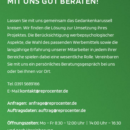
MIT UNS GUT BERATEN!
Tor Brückner Manufaktur: Layout, Produktion und Montage
aus einer Hand.
Lassen Sie mit uns gemeinsam das Gedankenkarussell
kreisen. Wir finden die Lösung zur Umsetzung ihres
Projektes. Die Berücksichtigung werbepsychologischer
Aspekte, die Wahl des passenden Werbemittels sowie die
langjährige Erfahrung unserer Mitarbeiter in jedem ihrer
Bereiche spielen dabei eine wesentliche Rolle. Vereinbaren
Sie mit uns ein persönliches Beratungsgespräch bei uns
oder bei Ihnen vor Ort.
Tel.:
0391 5689166
E-Mail:
kontakt@reprocenter.de
Anfragen:
anfrage@reprocenter.de
Auftragsdaten:
auftrag@reprocenter.de
Öffnungszeiten:
Mo – Fr 8:30 – 12:00 Uhr | 14:00 Uhr – 16:30